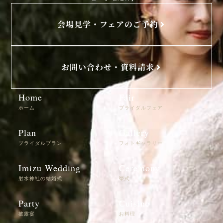
会場見学・フェアのご予約
お問い合わせ・資料請求
Home
Fair
ホーム
ブライダルフェア
Plan
Gallery
ブライダルプラン
フォトギャラリー
Imizu Wedding
Ceremony
射水神社の結婚式
挙式
Party
Cuisine
披露宴
お料理