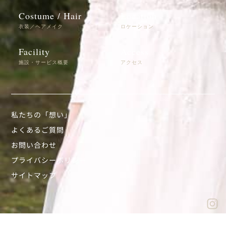
Costume / Hair
Location
衣装／ヘアメイク
ロケーション
Facility
Access
施設・サービス概要
アクセス
私たちの「想い」
よくあるご質問
お問い合わせ
プライバシーポリシー
サイトマップ
In