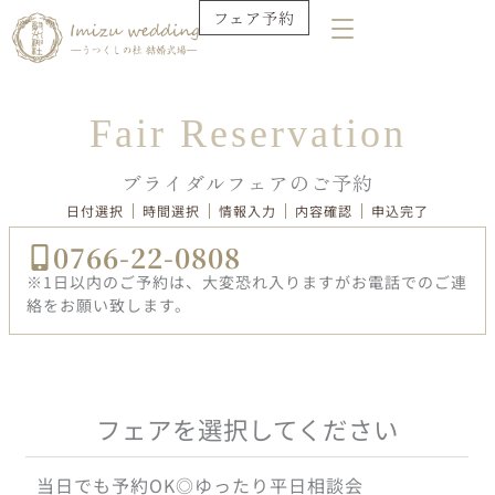
内
フェア予約
容
を
ス
Fair Reservation
キ
ブライダルフェアのご予約
ッ
日付選択
時間選択
情報入力
内容確認
申込完了
プ
0766-22-0808
※1日以内のご予約は、大変恐れ入りますがお電話でのご連
絡をお願い致します。
フェアを選択してください
当日でも予約OK◎ゆったり平日相談会